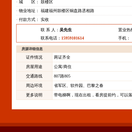
· 城 区：
鼓楼区
· 物业地址：
福建福州鼓楼区铜盘路丞相路
· 付款方式：
实收
联 系 人：
吴先生
置业热线：
联系电话：
15959101614
手机：
房源详细信息
证件情况
两证齐全
房屋用途
公寓/商住
交通路线
807路805
周边环境
省军区、软件园、巴黎之春
更多说明
带电梯啊，现在出租，看房提前约，可以落