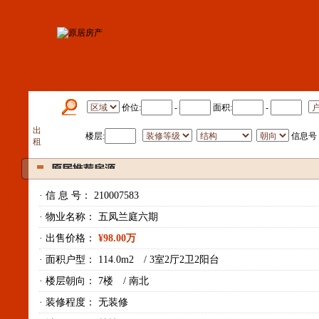
出
价位:
-
面积:
-
售
出
楼层:
信息号
租
· 信 息 号：
210007583
· 物业名称：
五凤兰庭六期
· 出售价格：
¥
98.00
万
· 面积户型：
114.0m2
/
3室2厅2卫2阳台
· 楼层朝向：
7楼
/
南北
· 装修程度：
无装修